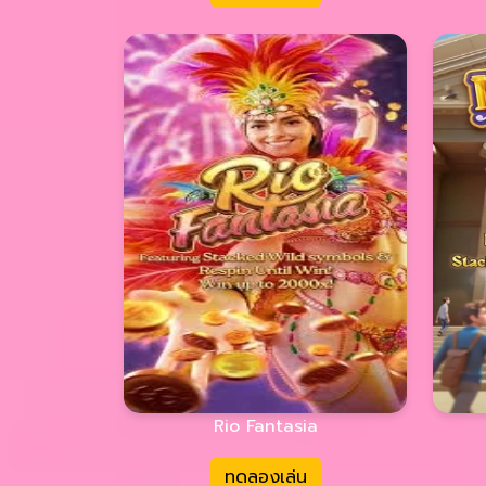
Rio Fantasia
ทดลองเล่น