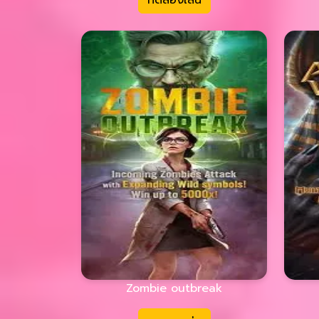
Zombie outbreak