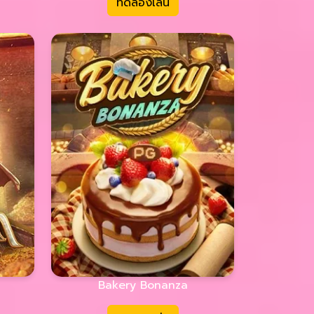
ทดลองเล่น
Bakery Bonanza