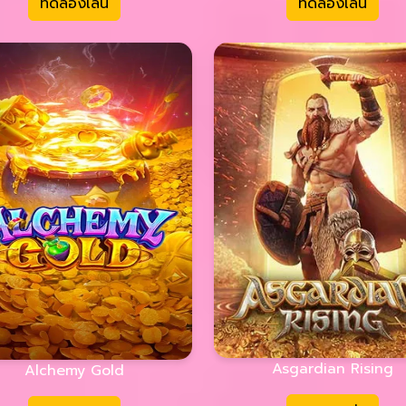
ทดลองเล่น
ทดลองเล่น
Asgardian Rising
Alchemy Gold