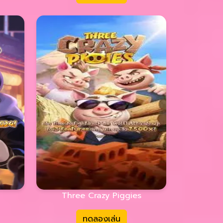
Three Crazy Piggies
ทดลองเล่น