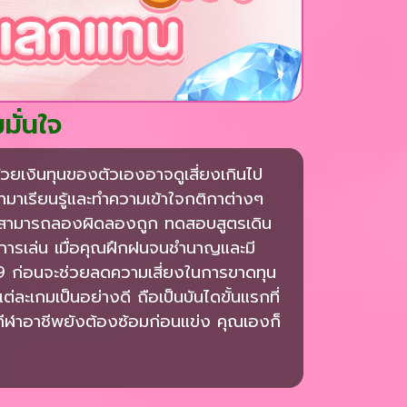
มั่นใจ
วยเงินทุนของตัวเองอาจดูเสี่ยงเกินไป
ามาเรียนรู้และทำความเข้าใจกติกาต่างๆ
 คุณสามารถลองผิดลองถูก ทดสอบสูตรเดิน
ในการเล่น เมื่อคุณฝึกฝนจนชำนาญและมี
89 ก่อนจะช่วยลดความเสี่ยงในการขาดทุน
ะเกมเป็นอย่างดี ถือเป็นบันไดขั้นแรกที่
กีฬาอาชีพยังต้องซ้อมก่อนแข่ง คุณเองก็