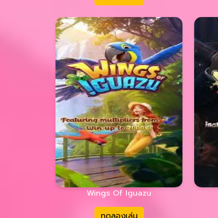
Wings Of Iguazu
ทดลองเล่น