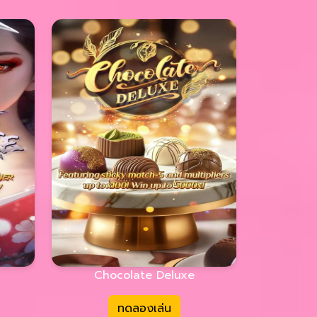
Chocolate Deluxe
ทดลองเล่น