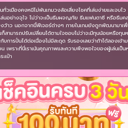
านทั่วเมืองคงหนีไม่พ้นเกมวงล้อเสี่ยงโชคที่เล่นง่ายและจบไว แต่
ล่นอย่างจุใจ ไม่ว่าจะเป็นธีมผจญภัย ธีมแฟนตาซี หรือธีม
องว้าว นอกจากนี้ฟีเจอร์ต่างๆ ภายในเกมยังถูกพัฒนามาเพื่อ
ันก็สามารถปรับเปลี่ยนได้ตามใจชอบไม่ว่าจะมีทุนน้อยหรือทุน
บการปั่นได้ต่อเนื่องไม่มีสะดุด รับรองเลยว่าถ้าได้ลองเข้
นอน เพราะที่นี่เราเน้นคุณภาพและความพึงพอใจของผู้เล่นเป็นหล
ระเป๋า