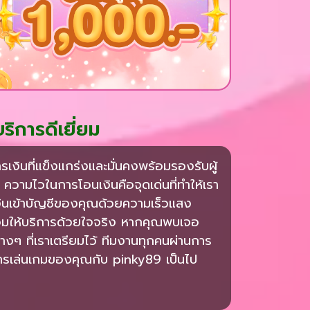
ริการดีเยี่ยม
ารเงินที่แข็งแกร่งและมั่นคงพร้อมรองรับผู้
วามไวในการโอนเงินคือจุดเด่นที่ทำให้เรา
ินเข้าบัญชีของคุณด้วยความเร็วแสง
ร้อมให้บริการด้วยใจจริง หากคุณพบเจอ
ๆ ที่เราเตรียมไว้ ทีมงานทุกคนผ่านการ
้การเล่นเกมของคุณกับ pinky89 เป็นไป