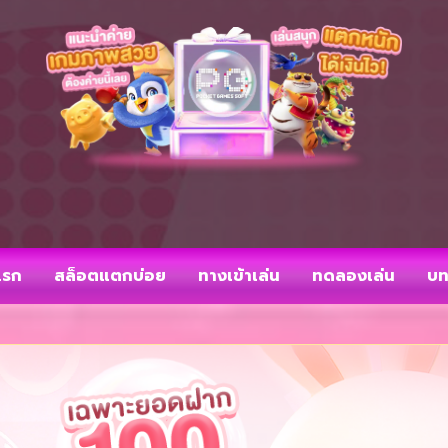
แรก
สล็อตแตกบ่อย
ทางเข้าเล่น
ทดลองเล่น
บท