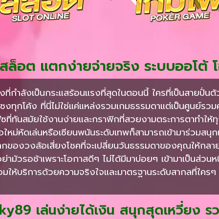
สล็อต แตกง่ายจ่ายจริง ระบบออโต้ โ
งที่กำลังเป็นกระแสร้อนแรงที่สุดในตอนนี้ ใครที่เป็นสายปั่นต
ทุกโค้ง ที่นี่ไม่ใช่แค่แหล่งรวมเกมธรรมดาแต่เป็นศูนย์รวมคว
เฟซที่ทันสมัยใช้งานง่ายและกราฟิกที่สวยงามตระการตาทำให้
เป็นมือใหม่หัดเล่นหรือเซียนพนันระดับเทพก็สามารถเข้ามาร่ว
ของวงล้อเสี่ยงโชคที่จะเปลี่ยนวันธรรมดาของคุณให้กลายเป
น อย่ามัวรอช้าเพราะโอกาสดีๆ ไม่ได้มีมาบ่อยๆ เข้ามาเป็นส่
 พร้อมให้บริการด้วยความจริงใจและมาตรฐานระดับสากลที่ใครๆ ก
y89 เล่นง่ายได้เงิน สนุกสุดเหวี่ยง ร