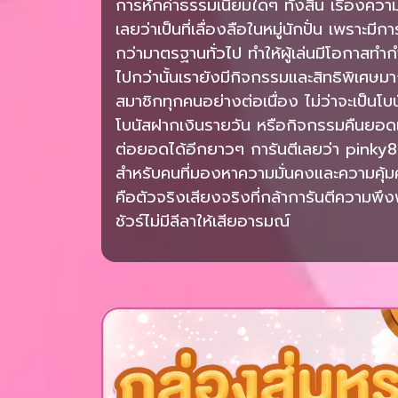
การหักค่าธรรมเนียมใดๆ ทั้งสิ้น เรื่องค
เลยว่าเป็นที่เลื่องลือในหมู่นักปั่น เพราะม
กว่ามาตรฐานทั่วไป ทำให้ผู้เล่นมีโอกาสทำกำ
ไปกว่านั้นเรายังมีกิจกรรมและสิทธิพิเศษม
สมาชิกทุกคนอย่างต่อเนื่อง ไม่ว่าจะเป็นโบ
โบนัสฝากเงินรายวัน หรือกิจกรรมคืนยอดเสี
ต่อยอดได้อีกยาวๆ การันตีเลยว่า pinky
สำหรับคนที่มองหาความมั่นคงและความคุ้ม
คือตัวจริงเสียงจริงที่กล้าการันตีความพ
ชัวร์ไม่มีลีลาให้เสียอารมณ์