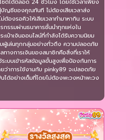
บไซต์ได้ตลอด 24 ชั่วโมง โดยใช้เวลาเพียง
าสู่บัญชีของคุณทันที ไม่ต้องเสียเวลาส่ง
ม่ต้องรอคิวให้เสียเวลาทำมาหากิน ระบบ
รกรรมผ่านธนาคารชั้นนำทุกแห่งใน
เป๋าเงินออนไลน์ที่กำลังได้รับความนิยม
ผู้เล่นทุกกลุ่มอย่างทั่วถึง ความปลอดภัย
ลทางการเงินของสมาชิกคือสิ่งที่เราให้
ระบบเข้ารหัสข้อมูลขั้นสูงเพื่อป้องกันการ
ด้เลยว่าการใช้งานกับ pinky89 จะปลอดภัย
ันได้อย่างเต็มที่โดยไม่ต้องพะวงหน้าพะวง