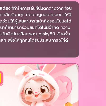
สิ่งที่ทำให้การเล่นที่นี่แตกต่างจากที่อื่น
คลาสสิกย้อนยุค ทุกเกมถูกออกแบบมาให้มี
ช่วยให้ผู้เล่นสามารถเข้าถึงรอบโบนัสได้
หนาก็สามารถร่วมสนุกได้ไม่มีจำกัด ความ
ามาสัมผัสกับสล็อตของ pinky89 สักครั้ง
ัก เพื่อให้ทุกคนได้รับประสบการณ์ที่ดี